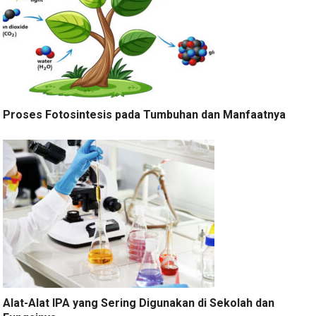
Proses Fotosintesis pada Tumbuhan dan Manfaatnya
Alat-Alat IPA yang Sering Digunakan di Sekolah dan