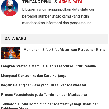
TENTANG PENULIS:
ADMIN DATA
Blogger yang mengumpulkan data-data dari
berbagai sumber untuk kamu yang ingin
mendapatkan informasi dan pengetahuan.
DATA BARU
Memahami Sifat-Sifat Materi dan Perubahan Kimia
Langkah Strategis Memulai Bisnis Franchise untuk Pemula
Mengenal Elektronika dan Cara Kerjanya
Ragam Barang dan Jasa yang Dihasilkan Masyarakat
Proses Fotosintesis pada Tumbuhan dan Manfaatnya
Teknologi Cloud Computing dan Manfaatnya bagi Bisnis dan
Kehidupan Digital