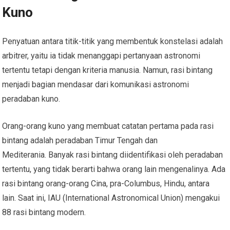
Kuno
Penyatuan antara titik-titik yang membentuk konstelasi adalah
arbitrer, yaitu ia tidak menanggapi pertanyaan astronomi
tertentu tetapi dengan kriteria manusia. Namun, rasi bintang
menjadi bagian mendasar dari komunikasi astronomi
peradaban kuno.
Orang-orang kuno yang membuat catatan pertama pada rasi
bintang adalah peradaban Timur Tengah dan
Mediterania. Banyak rasi bintang diidentifikasi oleh peradaban
tertentu, yang tidak berarti bahwa orang lain mengenalinya. Ada
rasi bintang orang-orang Cina, pra-Columbus, Hindu, antara
lain. Saat ini, IAU (International Astronomical Union) mengakui
88 rasi bintang modern.