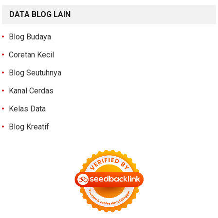
DATA BLOG LAIN
Blog Budaya
Coretan Kecil
Blog Seutuhnya
Kanal Cerdas
Kelas Data
Blog Kreatif