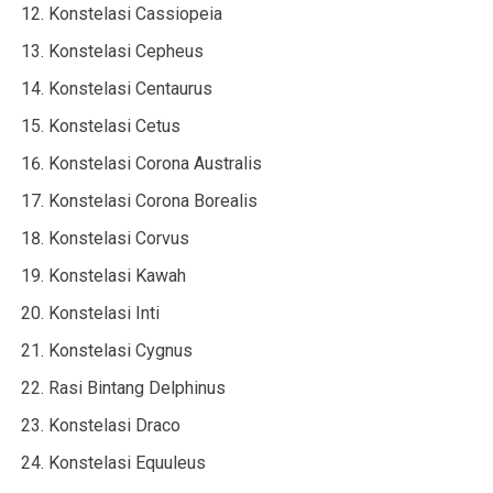
Konstelasi Cassiopeia‎
Konstelasi Cepheus‎
Konstelasi Centaurus‎
Konstelasi Cetus‎
Konstelasi Corona Australis‎
Konstelasi Corona Borealis‎
Konstelasi Corvus‎
Konstelasi Kawah‎
Konstelasi Inti‎
Konstelasi Cygnus‎
Rasi Bintang Delphinus‎
Konstelasi Draco
Konstelasi Equuleus‎