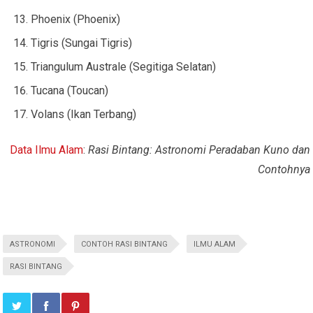
Phoenix (Phoenix)
Tigris (Sungai Tigris)
Triangulum Australe (Segitiga Selatan)
Tucana (Toucan)
Volans (Ikan Terbang)
Data Ilmu Alam
:
Rasi Bintang: Astronomi Peradaban Kuno dan
Contohnya
ASTRONOMI
CONTOH RASI BINTANG
ILMU ALAM
RASI BINTANG