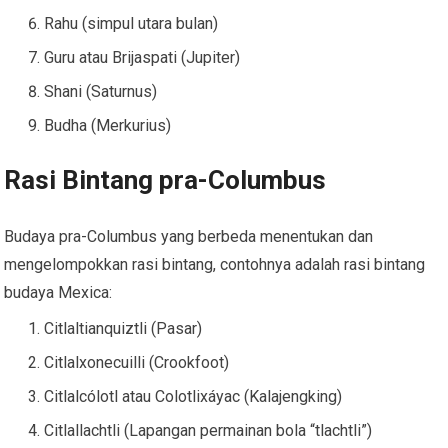
Rahu (simpul utara bulan)
Guru atau Brijaspati (Jupiter)
Shani (Saturnus)
Budha (Merkurius)
Rasi Bintang pra-Columbus
Budaya pra-Columbus yang berbeda menentukan dan
mengelompokkan rasi bintang, contohnya adalah rasi bintang
budaya Mexica:
Citlaltianquiztli (Pasar)
Citlalxonecuilli (Crookfoot)
Citlalcólotl atau Colotlixáyac (Kalajengking)
Citlallachtli (Lapangan permainan bola “tlachtli”)