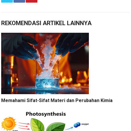
REKOMENDASI ARTIKEL LAINNYA
Memahami Sifat-Sifat Materi dan Perubahan Kimia