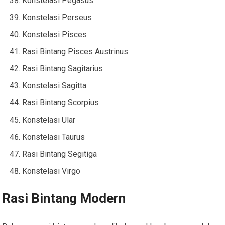
Konstelasi Pegasus‎
Konstelasi Perseus‎
Konstelasi Pisces‎
Rasi Bintang Pisces Austrinus‎
Rasi Bintang Sagitarius‎
Konstelasi Sagitta‎
Rasi Bintang Scorpius‎
Konstelasi Ular‎
Konstelasi Taurus‎
Rasi Bintang Segitiga‎
Konstelasi Virgo‎
Rasi Bintang Modern