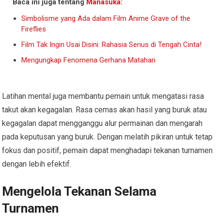
Baca ini juga tentang
Manasuka
:
Simbolisme yang Ada dalam Film Anime Grave of the
Fireflies
Film Tak Ingin Usai Disini: Rahasia Serius di Tengah Cinta!
Mengungkap Fenomena Gerhana Matahari
Latihan mental juga membantu pemain untuk mengatasi rasa
takut akan kegagalan. Rasa cemas akan hasil yang buruk atau
kegagalan dapat mengganggu alur permainan dan mengarah
pada keputusan yang buruk. Dengan melatih pikiran untuk tetap
fokus dan positif, pemain dapat menghadapi tekanan turnamen
dengan lebih efektif.
Mengelola Tekanan Selama
Turnamen