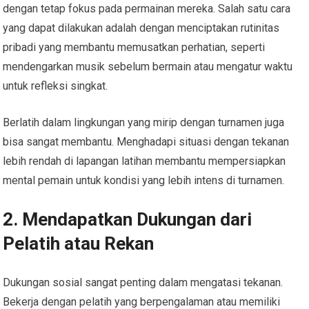
dengan tetap fokus pada permainan mereka. Salah satu cara
yang dapat dilakukan adalah dengan menciptakan rutinitas
pribadi yang membantu memusatkan perhatian, seperti
mendengarkan musik sebelum bermain atau mengatur waktu
untuk refleksi singkat.
Berlatih dalam lingkungan yang mirip dengan turnamen juga
bisa sangat membantu. Menghadapi situasi dengan tekanan
lebih rendah di lapangan latihan membantu mempersiapkan
mental pemain untuk kondisi yang lebih intens di turnamen.
2. Mendapatkan Dukungan dari
Pelatih atau Rekan
Dukungan sosial sangat penting dalam mengatasi tekanan.
Bekerja dengan pelatih yang berpengalaman atau memiliki