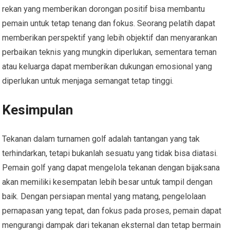
rekan yang memberikan dorongan positif bisa membantu
pemain untuk tetap tenang dan fokus. Seorang pelatih dapat
memberikan perspektif yang lebih objektif dan menyarankan
perbaikan teknis yang mungkin diperlukan, sementara teman
atau keluarga dapat memberikan dukungan emosional yang
diperlukan untuk menjaga semangat tetap tinggi.
Kesimpulan
Tekanan dalam turnamen golf adalah tantangan yang tak
terhindarkan, tetapi bukanlah sesuatu yang tidak bisa diatasi.
Pemain golf yang dapat mengelola tekanan dengan bijaksana
akan memiliki kesempatan lebih besar untuk tampil dengan
baik. Dengan persiapan mental yang matang, pengelolaan
pernapasan yang tepat, dan fokus pada proses, pemain dapat
mengurangi dampak dari tekanan eksternal dan tetap bermain