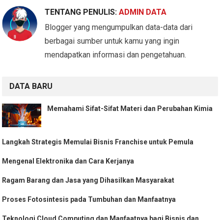
TENTANG PENULIS:
ADMIN DATA
Blogger yang mengumpulkan data-data dari
berbagai sumber untuk kamu yang ingin
mendapatkan informasi dan pengetahuan.
DATA BARU
Memahami Sifat-Sifat Materi dan Perubahan Kimia
Langkah Strategis Memulai Bisnis Franchise untuk Pemula
Mengenal Elektronika dan Cara Kerjanya
Ragam Barang dan Jasa yang Dihasilkan Masyarakat
Proses Fotosintesis pada Tumbuhan dan Manfaatnya
Teknologi Cloud Computing dan Manfaatnya bagi Bisnis dan