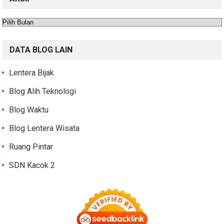
Arsip
DATA BLOG LAIN
Lentera Bijak
Blog Alih Teknologi
Blog Waktu
Blog Lentera Wisata
Ruang Pintar
SDN Kacok 2