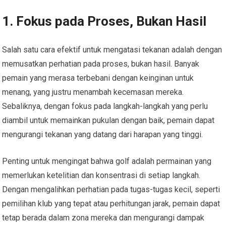
1. Fokus pada Proses, Bukan Hasil
Salah satu cara efektif untuk mengatasi tekanan adalah dengan
memusatkan perhatian pada proses, bukan hasil. Banyak
pemain yang merasa terbebani dengan keinginan untuk
menang, yang justru menambah kecemasan mereka.
Sebaliknya, dengan fokus pada langkah-langkah yang perlu
diambil untuk memainkan pukulan dengan baik, pemain dapat
mengurangi tekanan yang datang dari harapan yang tinggi.
Penting untuk mengingat bahwa golf adalah permainan yang
memerlukan ketelitian dan konsentrasi di setiap langkah.
Dengan mengalihkan perhatian pada tugas-tugas kecil, seperti
pemilihan klub yang tepat atau perhitungan jarak, pemain dapat
tetap berada dalam zona mereka dan mengurangi dampak