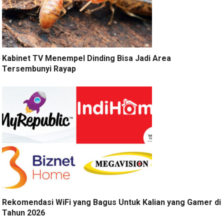
Kabinet TV Menempel Dinding Bisa Jadi Area
Tersembunyi Rayap
Rekomendasi WiFi yang Bagus Untuk Kalian yang Gamer di
Tahun 2026