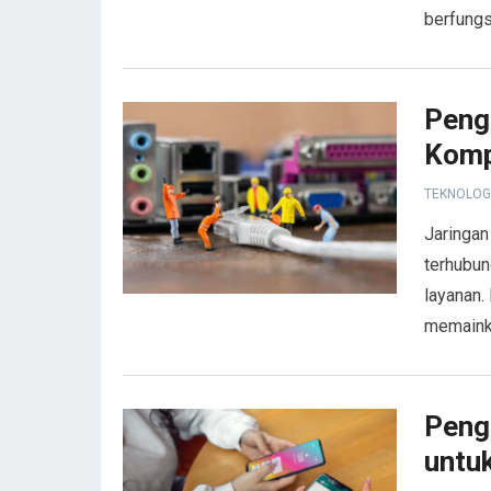
berfungs
Peng
Komp
TEKNOLOG
Jaringan
terhubun
layanan.
memaink
Peng
untu