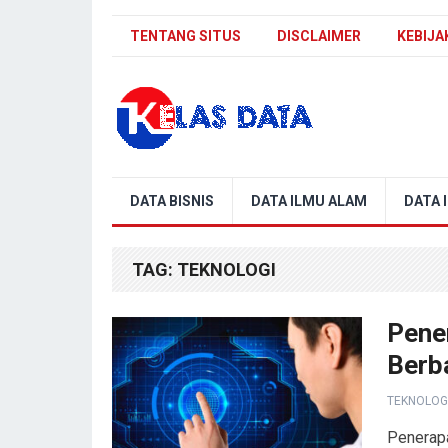
TENTANG SITUS
DISCLAIMER
KEBIJA
Blog Kelas Data
DATA BISNIS
DATA ILMU ALAM
DATA 
TAG:
TEKNOLOGI
Pene
Berb
TEKNOLOG
Penerapa