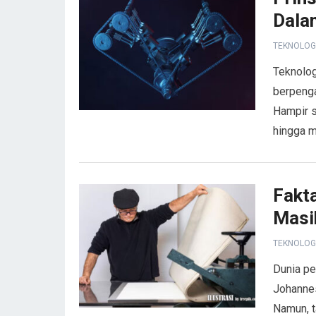
Dala
TEKNOLOG
Teknolog
berpenga
Hampir s
hingga m
Fakt
Masi
TEKNOLOG
Dunia pe
Johanne
Namun, t