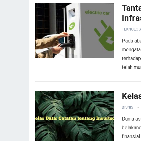
Tant
Infra
TEKNOLOG
Pada aba
mengatas
terhadap
telah mu
Kelas
BISNIS
Dunia as
belakang
finansia