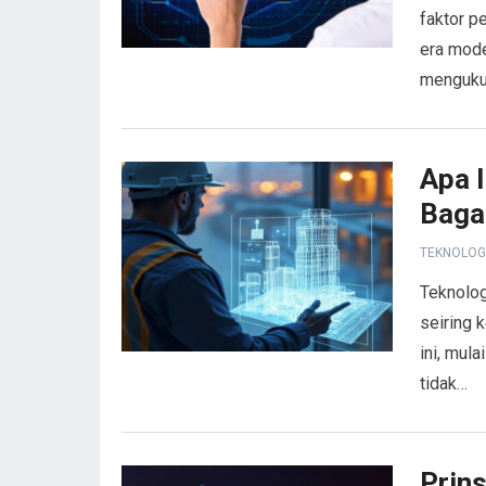
faktor p
era mode
menguku
Apa I
Baga
TEKNOLOG
Teknolog
seiring 
ini, mul
tidak…
Prin