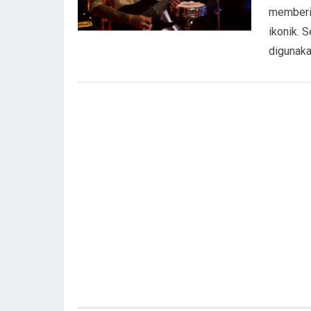
memberik
ikonik. 
digunak