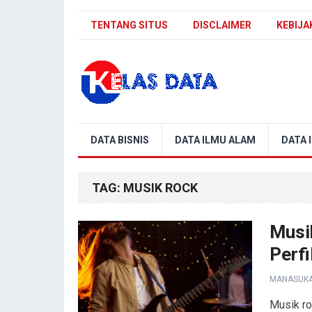
TENTANG SITUS
DISCLAIMER
KEBIJA
Blog Kelas Data
DATA BISNIS
DATA ILMU ALAM
DATA 
TAG:
MUSIK ROCK
Musi
Perfi
MANASUK
Musik ro