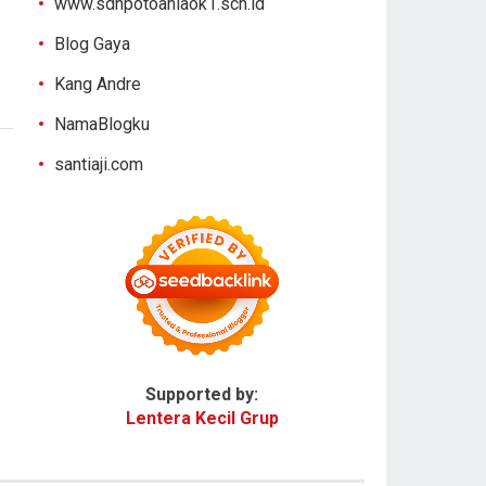
www.sdnpotoanlaok1.sch.id
Blog Gaya
Kang Andre
NamaBlogku
santiaji.com
Supported by:
Lentera Kecil Grup