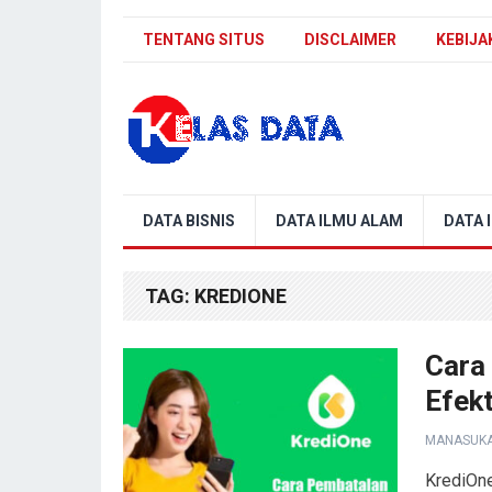
TENTANG SITUS
DISCLAIMER
KEBIJA
Blog Kelas Data
DATA BISNIS
DATA ILMU ALAM
DATA 
TAG:
KREDIONE
Cara
Efek
MANASUK
KrediOne