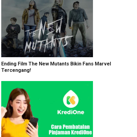
Ending Film The New Mutants Bikin Fans Marvel
Tercengang!