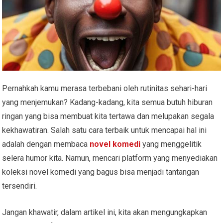
Pernahkah kamu merasa terbebani oleh rutinitas sehari-hari
yang menjemukan? Kadang-kadang, kita semua butuh hiburan
ringan yang bisa membuat kita tertawa dan melupakan segala
kekhawatiran. Salah satu cara terbaik untuk mencapai hal ini
adalah dengan membaca
novel komedi
yang menggelitik
selera humor kita. Namun, mencari platform yang menyediakan
koleksi novel komedi yang bagus bisa menjadi tantangan
tersendiri.
Jangan khawatir, dalam artikel ini, kita akan mengungkapkan