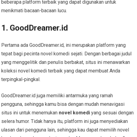
beberapa platform terbaik yang dapat digunakan untuk
menikmati bacaan-bacaan lucu.
1. GoodDreamer.id
Pertama ada GoodDreamer.id, ini merupakan platform yang
tepat bagi pecinta novel komedi sejati. Dengan berbagai judul
yang menggelitik dan penulis berbakat, situs ini menawarkan
koleksi novel komedi terbaik yang dapat membuat Anda
terpingkal-pingkal.
GoodDreamer.id juga memiliki antarmuka yang ramah
pengguna, sehingga kamu bisa dengan mudah menavigasi
situs ini untuk menemukan
novel komedi
yang sesuai dengan
selera humor. Tidak hanya itu, platform ini juga menyediakan
ulasan dari pengguna lain, sehingga kau dapat memilih novel