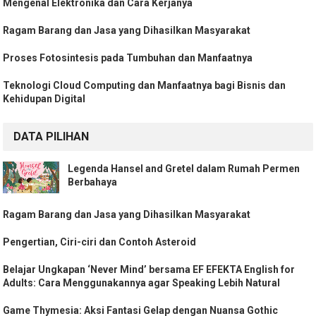
Mengenal Elektronika dan Cara Kerjanya
Ragam Barang dan Jasa yang Dihasilkan Masyarakat
Proses Fotosintesis pada Tumbuhan dan Manfaatnya
Teknologi Cloud Computing dan Manfaatnya bagi Bisnis dan
Kehidupan Digital
DATA PILIHAN
Legenda Hansel and Gretel dalam Rumah Permen
Berbahaya
Ragam Barang dan Jasa yang Dihasilkan Masyarakat
Pengertian, Ciri-ciri dan Contoh Asteroid
Belajar Ungkapan ‘Never Mind’ bersama EF EFEKTA English for
Adults: Cara Menggunakannya agar Speaking Lebih Natural
Game Thymesia: Aksi Fantasi Gelap dengan Nuansa Gothic