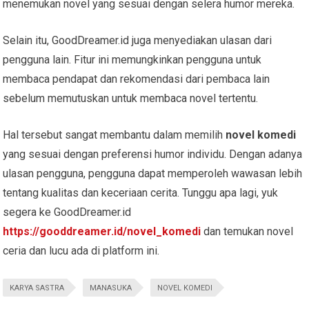
menemukan novel yang sesuai dengan selera humor mereka.
Selain itu, GoodDreamer.id juga menyediakan ulasan dari
pengguna lain. Fitur ini memungkinkan pengguna untuk
membaca pendapat dan rekomendasi dari pembaca lain
sebelum memutuskan untuk membaca novel tertentu.
Hal tersebut sangat membantu dalam memilih
novel komedi
yang sesuai dengan preferensi humor individu. Dengan adanya
ulasan pengguna, pengguna dapat memperoleh wawasan lebih
tentang kualitas dan keceriaan cerita. Tunggu apa lagi, yuk
segera ke GoodDreamer.id
https://gooddreamer.id/novel_komedi
dan temukan novel
ceria dan lucu ada di platform ini.
KARYA SASTRA
MANASUKA
NOVEL KOMEDI