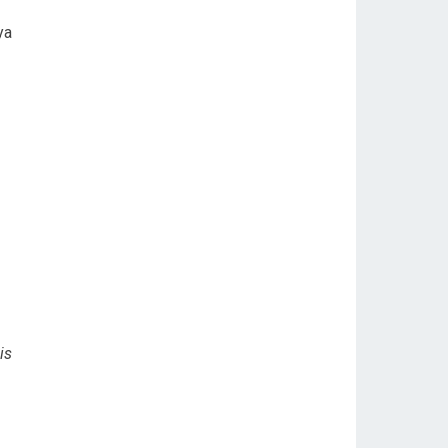
ya
is