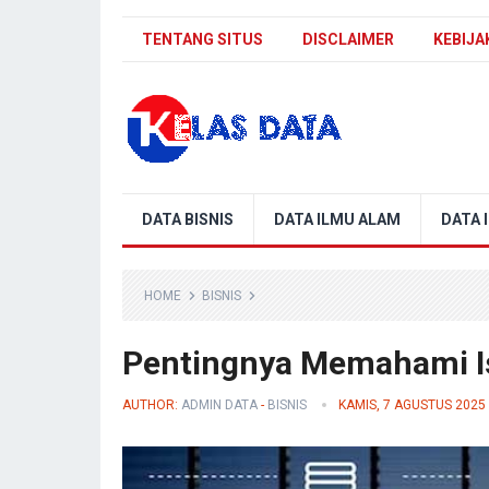
TENTANG SITUS
DISCLAIMER
KEBIJA
Blog Kelas Data
DATA BISNIS
DATA ILMU ALAM
DATA 
HOME
BISNIS
Pentingnya Memahami Is
AUTHOR:
ADMIN DATA
-
BISNIS
KAMIS, 7 AGUSTUS 2025