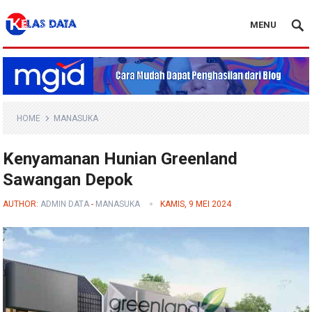
MENU
Blog Kelas Data
HOME
MANASUKA
Kenyamanan Hunian Greenland
Sawangan Depok
AUTHOR:
ADMIN DATA
-
MANASUKA
KAMIS, 9 MEI 2024