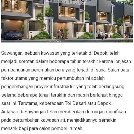
Sawangan, sebuah kawasan yang terletak di Depok, telah
menjadi sorotan dalam beberapa tahun terakhir karena lonjakan
pembangunan perumahan baru yang terjadi di sana. Salah satu
faktor utama yang memicu pertumbuhan ini adalah
pengembangan proyek infrastruktur yang telah berlangsung
selama beberapa tahun terakhir dan masih berlanjut hingga
saat ini. Terutama, keberadaan Tol Desari atau Depok –
Antasari di Sawangan telah memberikan dorongan signifikan
pada pertumbuhan kawasan ini, menjadikannya semakin
menarik bagi para calon pembeli rumah.