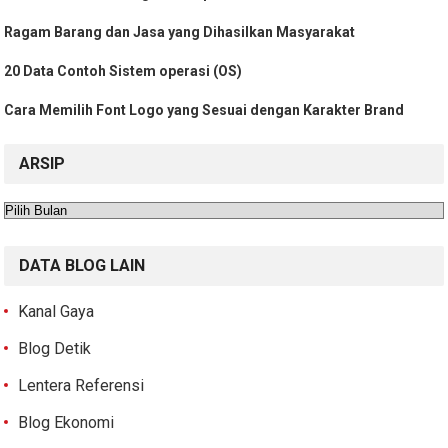
Ragam Barang dan Jasa yang Dihasilkan Masyarakat
20 Data Contoh Sistem operasi (OS)
Cara Memilih Font Logo yang Sesuai dengan Karakter Brand
ARSIP
Arsip
DATA BLOG LAIN
Kanal Gaya
Blog Detik
Lentera Referensi
Blog Ekonomi