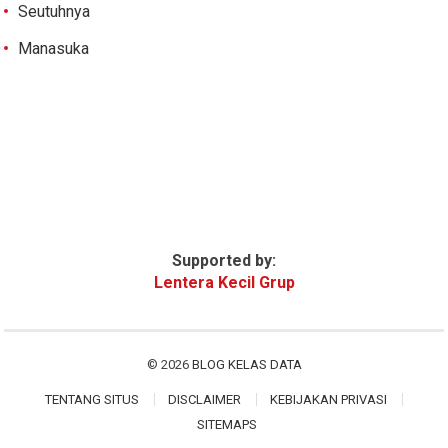
Seutuhnya
Manasuka
Supported by:
Lentera Kecil Grup
© 2026
BLOG KELAS DATA
TENTANG SITUS
DISCLAIMER
KEBIJAKAN PRIVASI
SITEMAPS