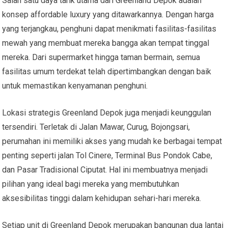
Salah satu daya tarik utama dari Greenland Depok adalah
konsep affordable luxury yang ditawarkannya. Dengan harga
yang terjangkau, penghuni dapat menikmati fasilitas-fasilitas
mewah yang membuat mereka bangga akan tempat tinggal
mereka. Dari supermarket hingga taman bermain, semua
fasilitas umum terdekat telah dipertimbangkan dengan baik
untuk memastikan kenyamanan penghuni.
Lokasi strategis Greenland Depok juga menjadi keunggulan
tersendiri. Terletak di Jalan Mawar, Curug, Bojongsari,
perumahan ini memiliki akses yang mudah ke berbagai tempat
penting seperti jalan Tol Cinere, Terminal Bus Pondok Cabe,
dan Pasar Tradisional Ciputat. Hal ini membuatnya menjadi
pilihan yang ideal bagi mereka yang membutuhkan
aksesibilitas tinggi dalam kehidupan sehari-hari mereka.
Setiap unit di Greenland Depok merupakan bangunan dua lantai