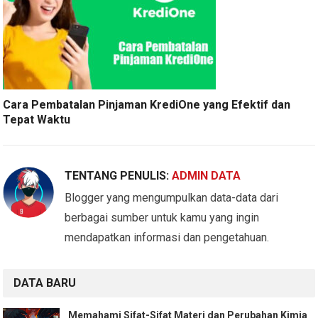
Cara Pembatalan Pinjaman KrediOne yang Efektif dan
Tepat Waktu
TENTANG PENULIS:
ADMIN DATA
Blogger yang mengumpulkan data-data dari
berbagai sumber untuk kamu yang ingin
mendapatkan informasi dan pengetahuan.
DATA BARU
Memahami Sifat-Sifat Materi dan Perubahan Kimia