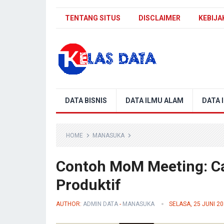
TENTANG SITUS
DISCLAIMER
KEBIJA
Blog Kelas Data
DATA BISNIS
DATA ILMU ALAM
DATA 
HOME
MANASUKA
Contoh MoM Meeting: Ca
Produktif
AUTHOR:
ADMIN DATA
-
MANASUKA
SELASA, 25 JUNI 2