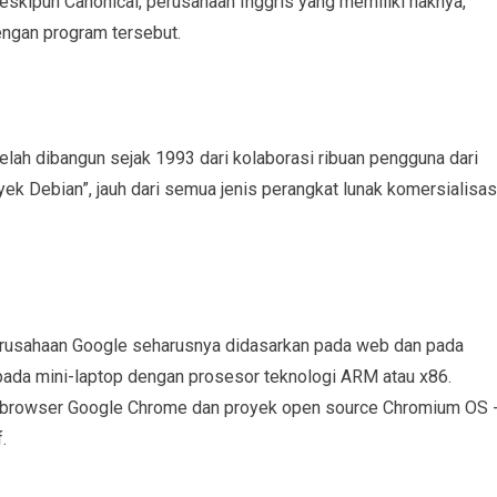
kipun Canonical, perusahaan Inggris yang memiliki haknya,
engan program tersebut.
telah dibangun sejak 1993 dari kolaborasi ribuan pengguna dari
ek Debian”, jauh dari semua jenis perangkat lunak komersialisas
perusahaan Google seharusnya didasarkan pada web dan pada
 pada mini-laptop dengan prosesor teknologi ARM atau x86.
h browser Google Chrome dan proyek open source Chromium OS 
.