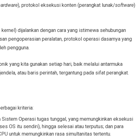
hardware
), protokol eksekusi konten (perangkat lunak/
software
)
u kernel) dijalankan dengan cara yang istimewa sehubungan
asan pengoperasian peralatan, protokol operasi dasarnya yang
oleh pengguna.
nik yang kita gunakan setiap hari, baik melalui antarmuka
endela, atau baris perintah, tergantung pada sifat perangkat.
rbagai kriteria:
 Sistem Operasi tugas tunggal, yang memungkinkan eksekusi
es OS itu sendiri), hingga selesai atau terputus; dan para
PU untuk memungkinkan rasa simultanitas tertentu.